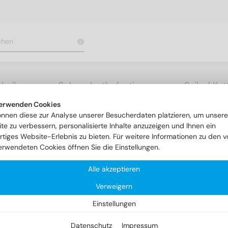
cheiben
Schwerlastbefestigung
Seile / Ke
erwenden Cookies
rauben mit Schlitz
DIN 963 A4 M 2,5X20
önnen diese zur Analyse unserer Besucherdaten platzieren, um unsere
te zu verbessern, personalisierte Inhalte anzuzeigen und Ihnen ein
rtiges Website-Erlebnis zu bieten. Für weitere Informationen zu den v
erwendeten Cookies öffnen Sie die Einstellungen.
Alle akzeptieren
Verweigern
Einstellungen
Datenschutz
Impressum