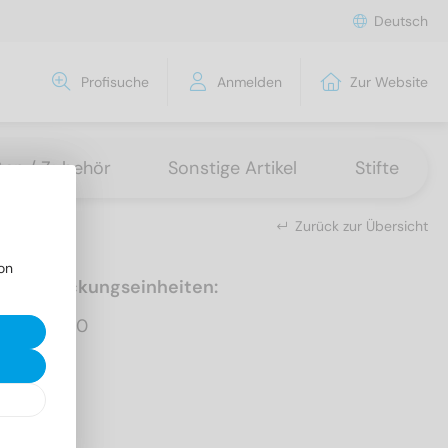
Deutsch
Profisuche
Anmelden
Zur Website
tten / Zubehör
Sonstige Artikel
Stifte
Zurück zur Übersicht
on
Verpackungseinheiten:
1.000