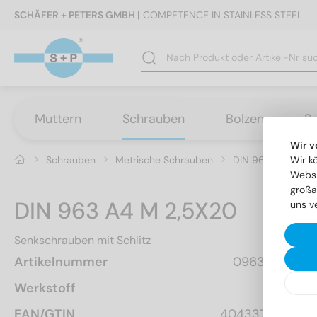
SCHÄFER + PETERS GMBH |
COMPETENCE IN STAINLESS STEEL
Muttern
Schrauben
Bolzen
S
Wir v
Schrauben
Metrische Schrauben
DIN 963 - Senksch
Wir k
Websi
großa
DIN 963 A4 M 2,5X20
uns v
Senkschrauben mit Schlitz
Artikelnummer
0963425 20
Werkstoff
A4
EAN/GTIN
4043377112101