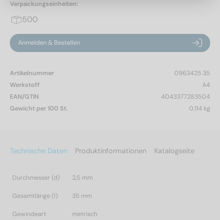
Verpackungseinheiten:
500
Anmelden & Bestellen
Artikelnummer
0963425 35
Werkstoff
A4
EAN/GTIN
4043377283504
Gewicht per 100 St.
0,114 kg
Technische Daten
Produktinformationen
Katalogseite
Durchmesser (d)
2,5 mm
Gesamtlänge (l)
35 mm
Gewindeart
metrisch