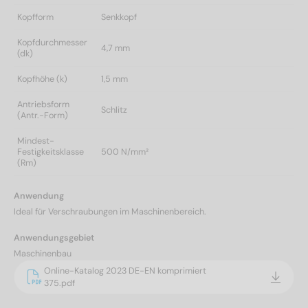
Kopfform
Senkkopf
Kopfdurchmesser
4,7 mm
(dk)
Kopfhöhe (k)
1,5 mm
Antriebsform
Schlitz
(Antr.-Form)
Mindest-
Festigkeitsklasse
500 N/mm²
(Rm)
Anwendung
Ideal für Verschraubungen im Maschinenbereich.
Anwendungsgebiet
Maschinenbau
Online-Katalog 2023 DE-EN komprimiert
375.pdf