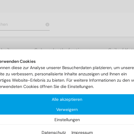
cheiben
Schwerlastbefestigung
Seile / Ke
erwenden Cookies
rauben mit Schlitz
DIN 963 A4 M 2X10
önnen diese zur Analyse unserer Besucherdaten platzieren, um unsere
te zu verbessern, personalisierte Inhalte anzuzeigen und Ihnen ein
rtiges Website-Erlebnis zu bieten. Für weitere Informationen zu den v
erwendeten Cookies öffnen Sie die Einstellungen.
Alle akzeptieren
Verweigern
Einstellungen
Datenschutz
Impressum