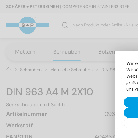
SCHÄFER + PETERS GMBH |
COMPETENCE IN STAINLESS STEEL
Muttern
Schrauben
Bolzen
S
Wir v
Schrauben
Metrische Schrauben
DIN 963 - Senksch
Wir k
Websi
großa
DIN 963 A4 M 2X10
uns v
Senkschrauben mit Schlitz
Artikelnummer
096342  10
Werkstoff
A4
EAN/GTIN
4043377111852