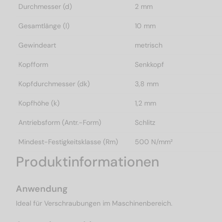
Durchmesser (d)
2 mm
Gesamtlänge (l)
10 mm
Gewindeart
metrisch
Kopfform
Senkkopf
Kopfdurchmesser (dk)
3,8 mm
Kopfhöhe (k)
1,2 mm
Antriebsform (Antr.-Form)
Schlitz
Mindest-Festigkeitsklasse (Rm)
500 N/mm²
Produktinformationen
Anwendung
Ideal für Verschraubungen im Maschinenbereich.