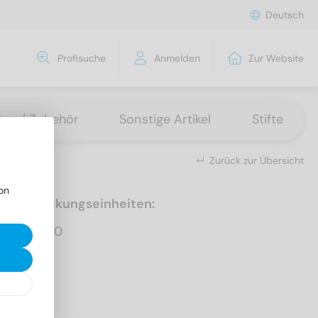
Deutsch
Profisuche
Anmelden
Zur Website
tten / Zubehör
Sonstige Artikel
Stifte
Zurück zur Übersicht
on
Verpackungseinheiten:
1.000