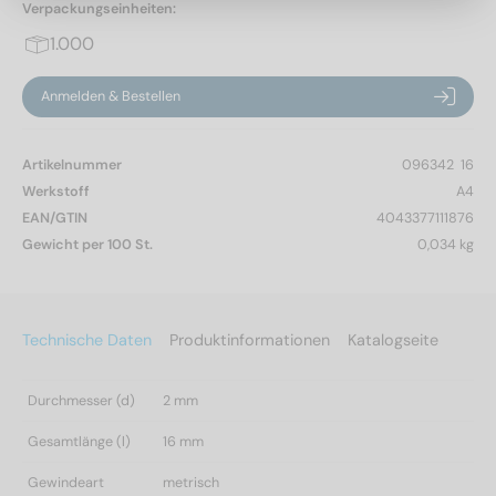
Verpackungseinheiten:
1.000
Anmelden & Bestellen
Artikelnummer
096342  16
Werkstoff
A4
EAN/GTIN
4043377111876
Gewicht per 100 St.
0,034 kg
Technische Daten
Produktinformationen
Katalogseite
Durchmesser (d)
2 mm
Gesamtlänge (l)
16 mm
Gewindeart
metrisch