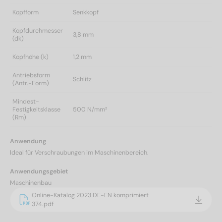
Kopfform
Senkkopf
Kopfdurchmesser
3,8 mm
(dk)
Kopfhöhe (k)
1,2 mm
Antriebsform
Schlitz
(Antr.-Form)
Mindest-
Festigkeitsklasse
500 N/mm²
(Rm)
Anwendung
Ideal für Verschraubungen im Maschinenbereich.
Anwendungsgebiet
Maschinenbau
Online-Katalog 2023 DE-EN komprimiert
374.pdf