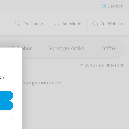
Deutsch
Profisuche
Anmelden
Zur Website
tten / Zubehör
Sonstige Artikel
Stifte
Zurück zur Übersicht
on
Verpackungseinheiten:
500