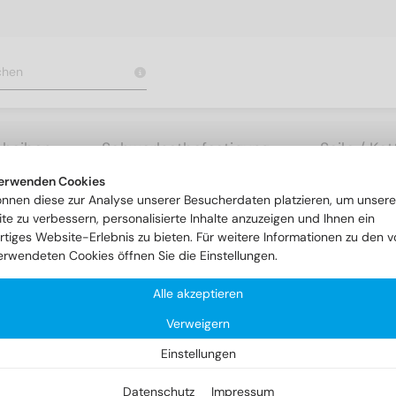
cheiben
Schwerlastbefestigung
Seile / Ke
erwenden Cookies
rauben mit Schlitz
DIN 963 A4 M 2X35
önnen diese zur Analyse unserer Besucherdaten platzieren, um unsere
te zu verbessern, personalisierte Inhalte anzuzeigen und Ihnen ein
rtiges Website-Erlebnis zu bieten. Für weitere Informationen zu den v
erwendeten Cookies öffnen Sie die Einstellungen.
Alle akzeptieren
Verweigern
Einstellungen
Datenschutz
Impressum