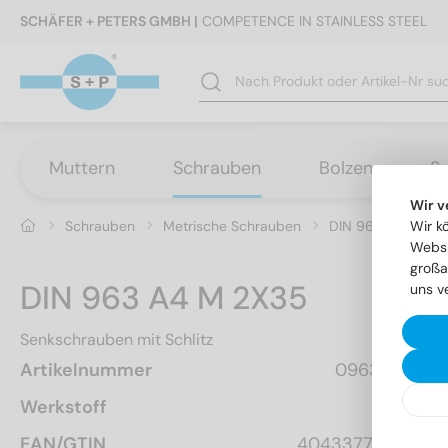
SCHÄFER + PETERS GMBH |
COMPETENCE IN STAINLESS STEEL
Muttern
Schrauben
Bolzen
S
Wir v
Schrauben
Metrische Schrauben
DIN 963 - Senksch
Wir k
Websi
großa
DIN 963 A4 M 2X35
uns v
Senkschrauben mit Schlitz
Artikelnummer
096342  35
Werkstoff
A4
EAN/GTIN
4043377283313