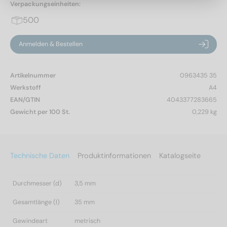
Verpackungseinheiten:
500
Anmelden & Bestellen
Artikelnummer
0963435 35
Werkstoff
A4
EAN/GTIN
4043377283665
Gewicht per 100 St.
0,229 kg
Technische Daten
Produktinformationen
Katalogseite
Durchmesser (d)
3,5 mm
Gesamtlänge (l)
35 mm
Gewindeart
metrisch