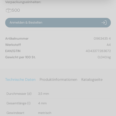
Verpackungseinheiten:
500
Anmelden & Bestellen
Artikelnummer
0963435 4
Werkstoff
A4
EAN/GTIN
4043377283672
Gewicht per 100 St.
0,043 kg
Technische Daten
Produktinformationen
Katalogseite
Durchmesser (d)
3,5 mm
Gesamtlänge (l)
4 mm
Gewindeart
metrisch