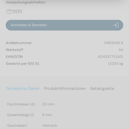
Verpackungseinheiten:
500
Anmelden & Bestellen
Artikelnummer
0963435 6
Werkstoff
A4
EAN/GTIN
4043377112415
Gewicht per 100 St.
0,055 kg
Technische Daten
Produktinformationen
Katalogseite
Durchmesser (d)
3,5 mm
Gesamtlänge (l)
6 mm
Gewindeart
metrisch