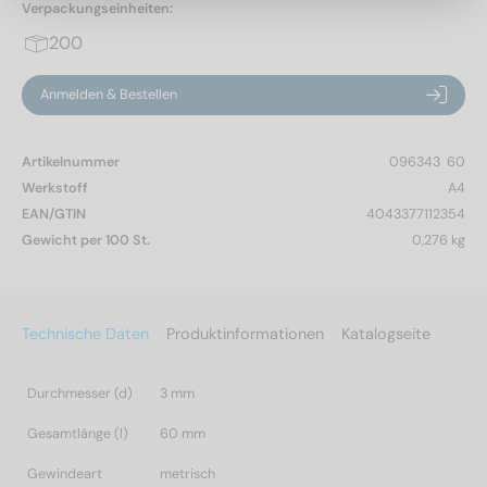
Verpackungseinheiten:
200
Anmelden & Bestellen
Artikelnummer
096343  60
Werkstoff
A4
EAN/GTIN
4043377112354
Gewicht per 100 St.
0,276 kg
Technische Daten
Produktinformationen
Katalogseite
Durchmesser (d)
3 mm
Gesamtlänge (l)
60 mm
Gewindeart
metrisch