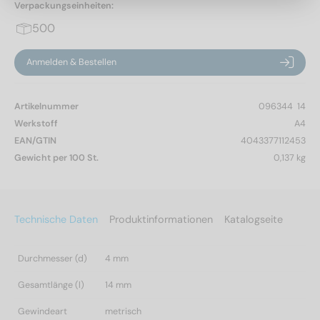
Verpackungseinheiten:
500
Anmelden & Bestellen
Artikelnummer
096344  14
Werkstoff
A4
EAN/GTIN
4043377112453
Gewicht per 100 St.
0,137 kg
Technische Daten
Produktinformationen
Katalogseite
Durchmesser (d)
4 mm
Gesamtlänge (l)
14 mm
Gewindeart
metrisch