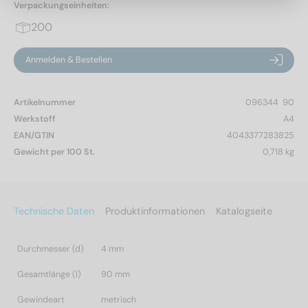
Verpackungseinheiten:
200
Anmelden & Bestellen
Artikelnummer
096344  90
Werkstoff
A4
EAN/GTIN
4043377283825
Gewicht per 100 St.
0,718 kg
Technische Daten
Produktinformationen
Katalogseite
Durchmesser (d)
4 mm
Gesamtlänge (l)
90 mm
Gewindeart
metrisch