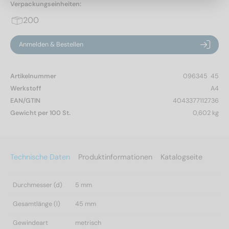
Verpackungseinheiten:
200
Anmelden & Bestellen
Artikelnummer
096345  45
Werkstoff
A4
EAN/GTIN
4043377112736
Gewicht per 100 St.
0,602 kg
Technische Daten
Produktinformationen
Katalogseite
Durchmesser (d)
5 mm
Gesamtlänge (l)
45 mm
Gewindeart
metrisch